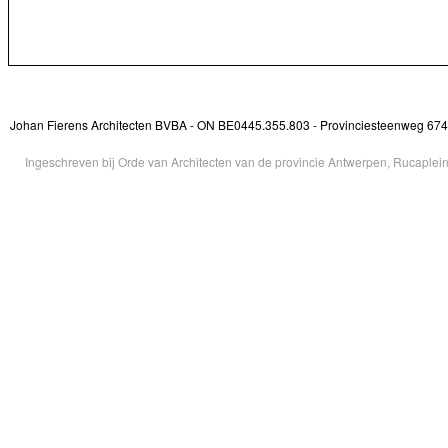
Johan Fierens Architecten BVBA - ON BE0445.355.803 - Provinciesteenweg 674 
Ingeschreven bij Orde van Architecten van de provincie Antwerpen, Rucaple