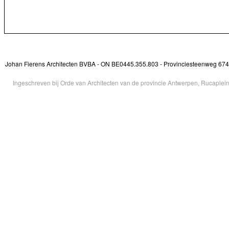
Johan Fierens Architecten BVBA - ON BE0445.355.803 - Provinciesteenweg 674 
Ingeschreven bij Orde van Architecten van de provincie Antwerpen, Rucaple